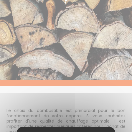
?
Route de la Charité
Allée Stendhal
18390 St-Germain-du-Puy
02 48 65 23 55
Le choix du combustible est primordial pour le bon
fonctionnement de votre appareil. Si vous souhaitez
profiter d'une qualité de chauffage optimale, il est
important de respecter quelques critères pour l'achat de
son bois bûche.