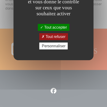
et vous donne le contrôle
vous accompagnons dans votre projet, afin de dresser
sur ceux que vous
dans votre salon la cheminée de vos rêves.
souhaitez activer
Tout accepter
Tout refuser
Une question ? Besoin d'un conseil ?
Personnaliser
CONTACTEZ-NOUS