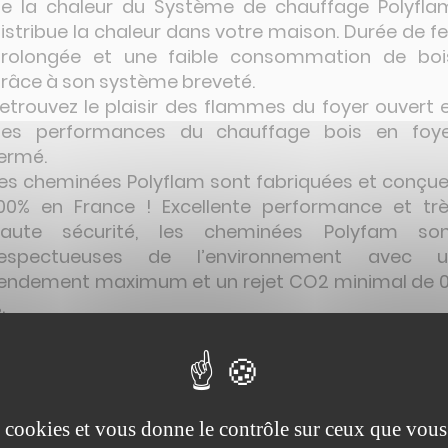
e la chaleur du Système de chauffage Polyfla
istribue la chaleur dans votre maison. Durée de f
rolongée et une faible consommation de boi
râce à son système breveté.
etrouvez le plaisir des flammes du foyer ouvert 
es performances du chauffage bois en foy
ermé.
es cheminées Polyflam sont fabriquées et conçu
00% en France ! Excellente performance et tr
aute sécurité, les cheminées Polyfam son
respectueuses de l’environnement avec u
endement maximum et un rejet CO2 minimal de 0
.
l s'agit d'un appareil qui s'adapte aussi bien 
énovation de cheminée authentique, qu'en créati
e cheminée contemporaine (caisson ou habilla
étallique), traditionnelle (habillage pierre et brique
es cookies et vous donne le contrôle sur ceux que vous
ous pouvons réaliser tout style d'habillage av