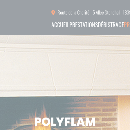
Route de la Charité - 5 Allée Stendhal - 
ACCUEIL
PRESTATIONS
DÉBISTRAGE
PR
ACCUEIL
PRESTATIONS
DÉBISTRAGE
PRODUITS
RÉALISATIONS
L'ÉQUIPE
POLYFLAM
ACTUALITÉS