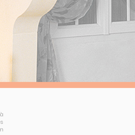
 à
es
on