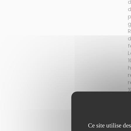
d
d
p
g
R
d
f
L
1
h
r
%
I
r
d
m
Ce site utilise d
N