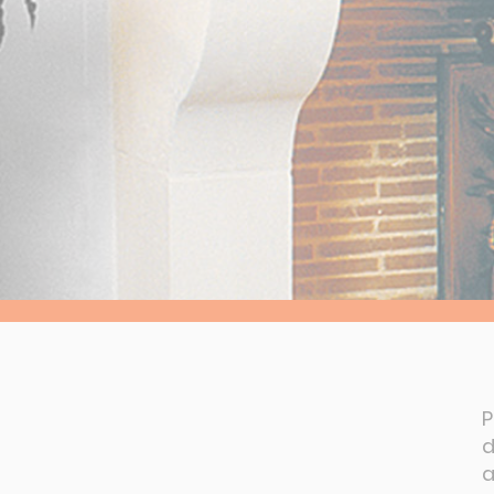
P
d
a