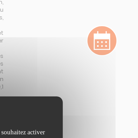
m,
eu
s,
et
er
es
ès
t
n
,1
en
on
ge
).
 souhaitez activer
ec