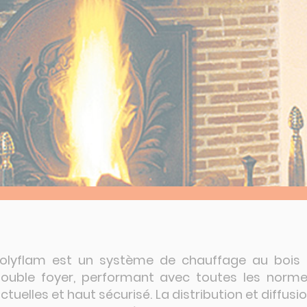
CONTACT
Route de la Charité
Allée Stendhal
18390 St-Germain-du-Puy
02 48 65 23 55
olyflam est un système de chauffage au bois
ouble foyer, performant avec toutes les norm
ctuelles et haut sécurisé. La distribution et diffusi