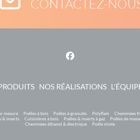
CONTACTEZ-NOU
PRODUITS
NOS RÉALISATIONS
L'ÉQUIP
ur mesure
Poêles à bois
Poêles à granulés
Polyflam
Cheminées M
 & inserts
Cuisinières à bois
Poêles & inserts à gaz
Poêles de masse
Cheminées éthanol & électrique
Poêle mixte