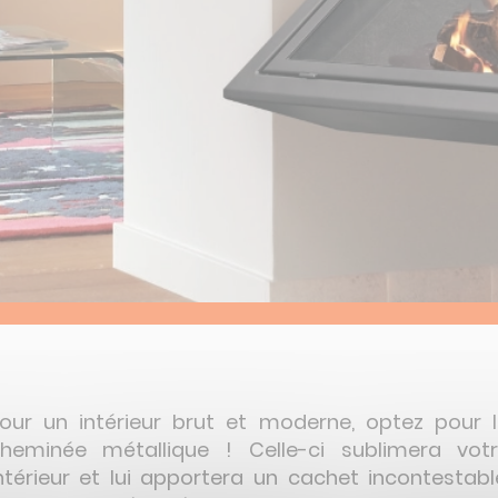
CONTACT
Route de la Charité
Allée Stendhal
18390 St-Germain-du-Puy
02 48 65 23 55
our un intérieur brut et moderne, optez pour 
heminée métallique ! Celle-ci sublimera vot
ntérieur et lui apportera un cachet incontestabl