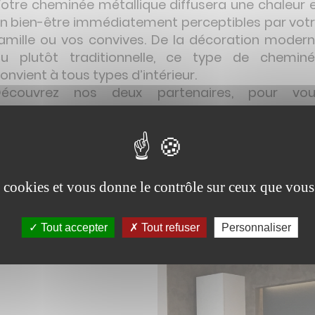
otre cheminée métallique diffusera une chaleur 
n bien-être immédiatement perceptibles par vot
amille ou vos convives. De la décoration moder
u plutôt traditionnelle, ce type de chemin
onvient à tous types d’intérieur.
Découvrez nos deux partenaires, pour vou
ccompagner dans votre projet.
es cookies et vous donne le contrôle sur ceux que vous
Tout accepter
Tout refuser
Personnaliser