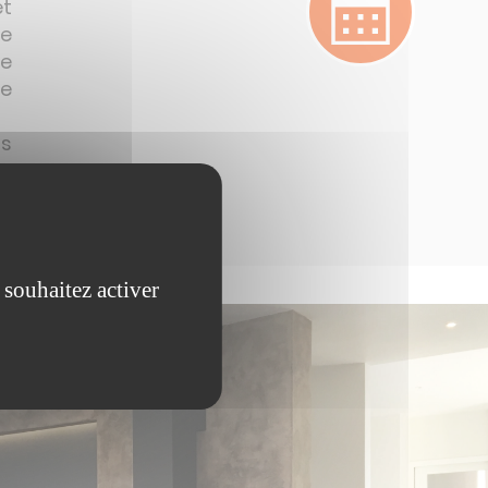
et
re
ne
ée
s
 souhaitez activer