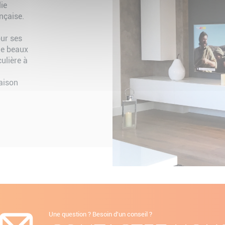
lie
nçaise.
n
our ses
de beaux
culière à
aison
Une question ? Besoin d'un conseil ?