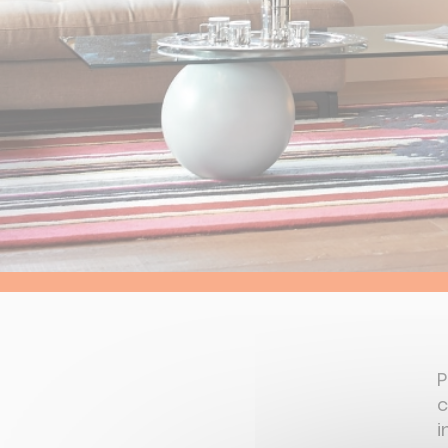
P
c
i