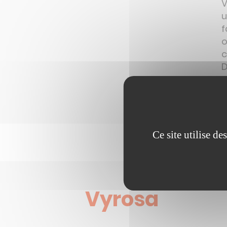
V
u
f
o
c
a
Ce site utilise d
Vyrosa