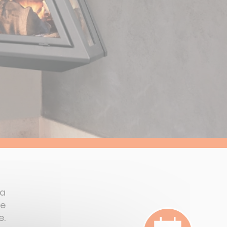
la
re
e.