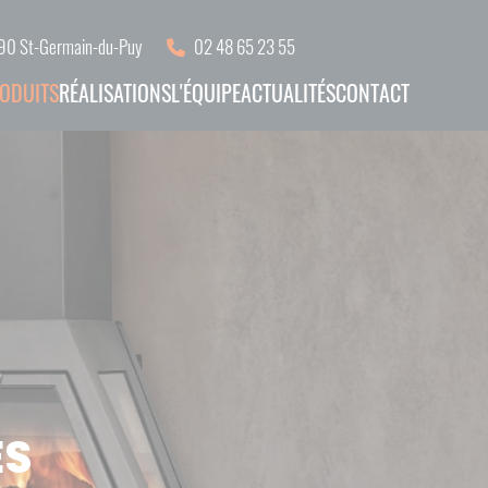
18390 St-Germain-du-Puy
02 48 65 23 55
ODUITS
RÉALISATIONS
L'ÉQUIPE
ACTUALITÉS
CONTACT
ES