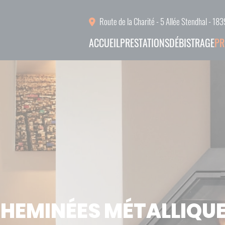
Route de la Charité - 5 Allée Stendhal - 
ACCUEIL
PRESTATIONS
DÉBISTRAGE
PR
ACCUEIL
PRESTATIONS
DÉBISTRAGE
PRODUITS
RÉALISATIONS
L'ÉQUIPE
HEMINÉES MÉTALLIQU
ACTUALITÉS